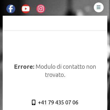
Mauro Pesenti
Drummer &
Percussionist
Errore:
Modulo di contatto non
trovato.
+41 79 435 07 06