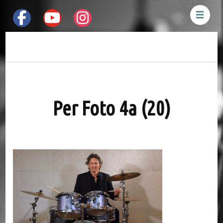
Mauro Pesenti
Drummer &
Percussionist
Per Foto 4a (20)