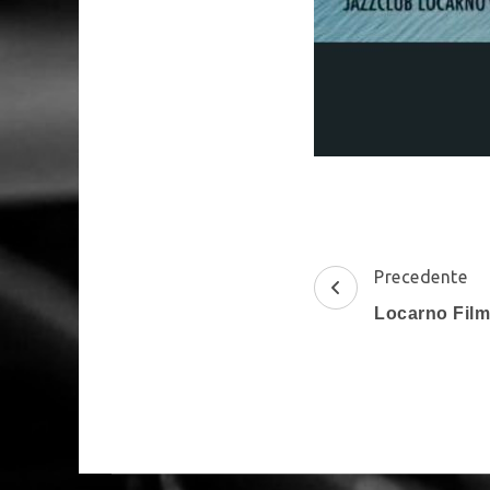
Post
Precedente
Navigati
Locarno Film