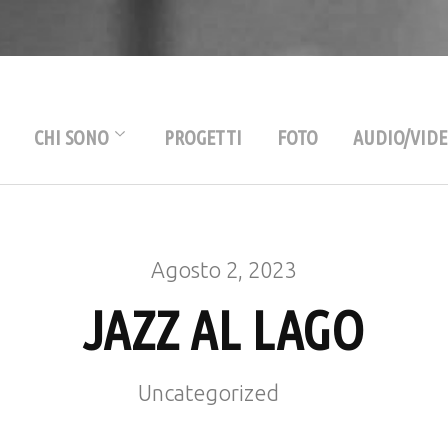
Mauro Pesenti
Drummer & Percussio
CHI SONO
PROGETTI
FOTO
AUDIO/VID
Biografia
Discografia
Agosto 2, 2023
Ricordi
JAZZ AL LAGO
Uncategorized