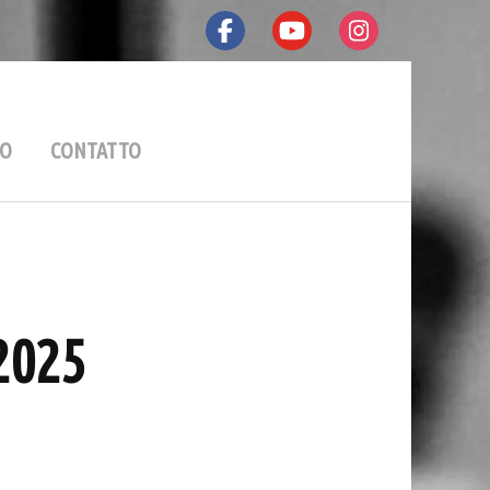
nist
EO
CONTATTO
 2025