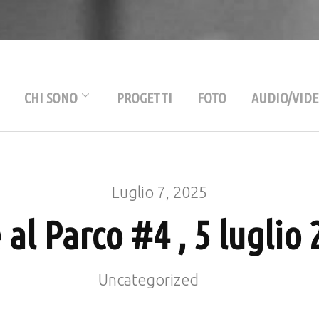
Mauro Pesenti
Drummer & Percussio
CHI SONO
PROGETTI
FOTO
AUDIO/VID
Biografia
Discografia
Luglio 7, 2025
Ricordi
 al Parco #4 , 5 luglio
Uncategorized